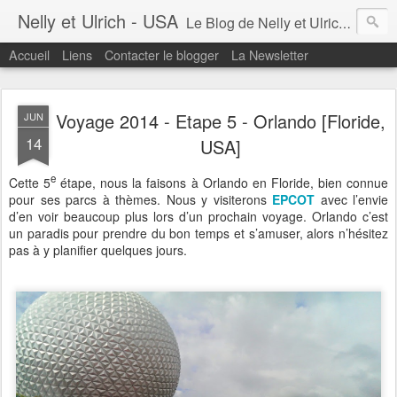
Nelly et Ulrich - USA
Le Blog de Nelly et Ulrich aux Etats-Unis. Voyages et Expériences...
Accueil
Liens
Contacter le blogger
La Newsletter
Voyage 2014 - Etape 5 - Orlando [Floride,
JUN
14
USA]
e
Cette 5
étape, nous la faisons à Orlando en Floride, bien connue
pour ses parcs à thèmes. Nous y visiterons
EPCOT
avec l’envie
d’en voir beaucoup plus lors d’un prochain voyage. Orlando c’est
un paradis pour prendre du bon temps et s’amuser, alors n’hésitez
pas à y planifier quelques jours.