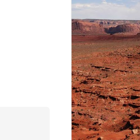
SA]
ières heures sur le sol
re vol de retour pour la
x ! La ville de Colorado
e bonheur.
ui resteront gravées en