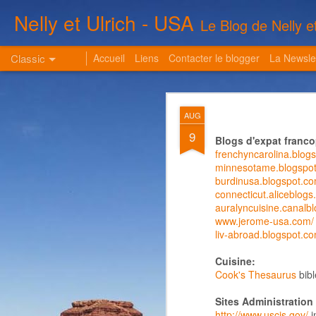
Nelly et Ulrich - USA
Le Blog de Nelly e
Classic
Accueil
Liens
Contacter le blogger
La Newsle
Interview dan
MAR
AUG
5
9
Blogs d'expat franc
frenchyncarolina.blog
minnesotame.blogspo
burdinusa.blogspot.c
connecticut.aliceblogs.
auralyncuisine.canalb
www.jerome-usa.com/
liv-abroad.blogspot.c
Cuisine:
Cook's Thesaurus
bibl
Sites Administration
http://www.uscis.gov/
i