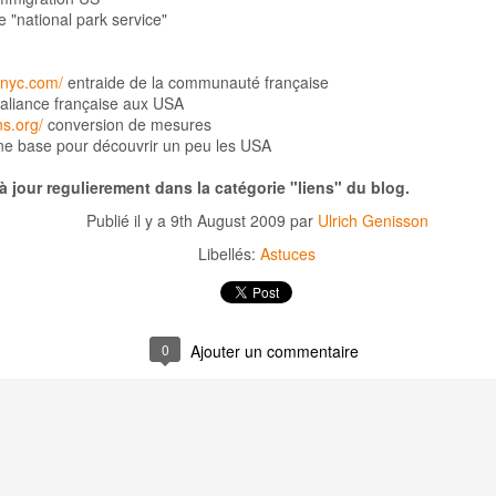
 2014 - Etape 16 - Colorado Springs [Colorado, U
e "national park service"
e notre voyage. Le cœur lourd, nous savons que nous vivons nos dern
enyc.com/
entraide de la communauté française
trop) longtemps…
aliance française aux USA
s.org/
conversion de mesures
rnier jour à Colorado Springs au sud de Denver ou nous prendrons not
e base pour découvrir un peu les USA
 à jour regulierement dans la catégorie "liens" du blog.
the gods porte bien son nom, c’est absolument surnaturel et majestueu
ante, au pied des montagnes, avec un ciel d’un bleu surréaliste, c’est l
Publié il y a
9th August 2009
par
Ulrich Genisson
ermine, après 6600 kms, 7 états traversés et des milliers d’images q
Libellés:
Astuces
le Colorado, j’aime les États-Unis…
0
Ajouter un commentaire