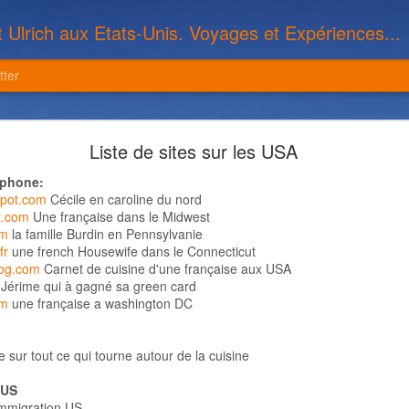
t Ulrich aux Etats-Unis. Voyages et Expériences...
tter
s le Maurais Live sur les périples de Nelly et Ulri
Liste de sites sur les USA
ophone:
spot.com
Cécile en caroline du nord
t.com
Une française dans le Midwest
Publié il y a
5th March 2015
par
Ulrich Genisson
om
la famille Burdin en Pennsylvanie
Libellés:
Voyage 2014
fr
une french Housewife dans le Connecticut
log.com
Carnet de cuisine d'une française aux USA
Jérime qui à gagné sa green card
om
une française a washington DC
0
Ajouter un commentaire
e sur tout ce qui tourne autour de la cuisine
 US
mmigration US